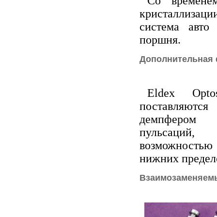
Со времене
кристаллизаци
система авто
поршня.
Дополнительная
Eldex Opt
поставляютс
демпфером 
пульсаци
возможностью 
нижних предел
Взаимозаменяемы