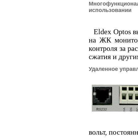
Многофункционал
использовании
Eldex Optos 
на ЖК монитор
контроля за ра
сжатия и други
Удаленное управ
вольт, постоян