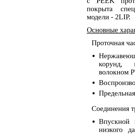
с PEEK прот
покрыта спец
модели - 2LIP.
Основные хара
Проточная час
Нержавеющ
корунд, 
волокном P
Воспроизво
Предельная 
Соединения т
Впускной 
низкого д