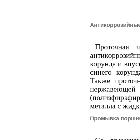
Антикоррозийны
Проточная 
антикоррозийн
корунда и впу
синего корунд
Также проточ
нержавеющ
(полиэфирэфир
металла с жидк
Промывка поршн