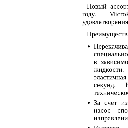
Новый ассорт
году. Micr
удовлетворени
Преимущества
Перекачив
специально
в зависим
жидкости.
эластична
секунд. 
техническо
За счет и
насос спо
направлени