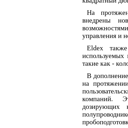
квадратный дю
На протяже
внедрены но
возможностя
управления и н
Eldex также
используемых
такие как - ко
В дополнение
на протяжении
пользовательс
компаний. Э
дозирующих н
полупроводн
пробоподготовк