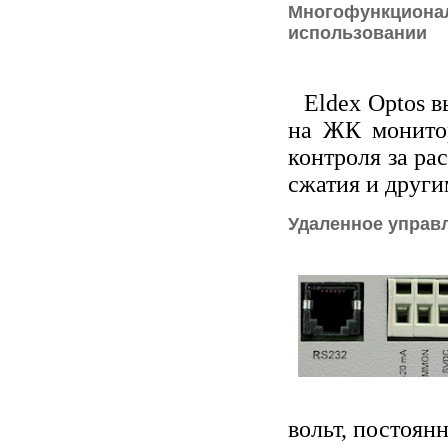
Многофункционал
использовании
Eldex Optos 
на ЖК монитор
контроля за ра
сжатия и други
Удаленное управ
вольт, постоян