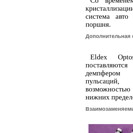
Со времене
кристаллизаци
система авто
поршня.
Дополнительная
Eldex Opt
поставляютс
демпфером 
пульсаци
возможностью 
нижних предел
Взаимозаменяемы