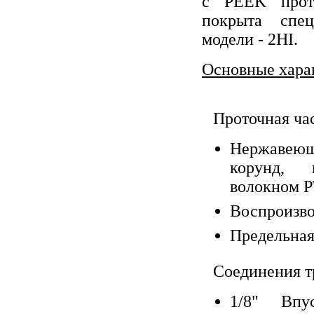
с PEEK прот
покрыта спец
модели - 2HI.
Основные хара
Проточная час
Нержавеющ
корунд, 
волокном P
Воспроизво
Предельная 
Соединения т
1/8" Впу