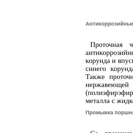
Антикоррозийны
Проточная 
антикоррозийн
корунда и впу
синего корунд
Также проточ
нержавеющ
(полиэфирэфир
металла с жидк
Промывка поршн