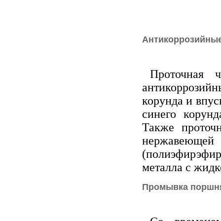
Антикоррозийны
Проточная 
антикоррозийн
корунда и впу
синего корунд
Также проточ
нержавеющ
(полиэфирэфир
металла с жидк
Промывка поршн