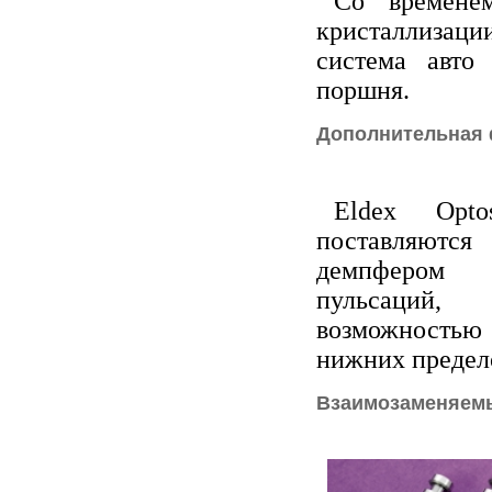
Со времене
кристаллизаци
система авто
поршня.
Дополнительная
Eldex Opt
поставляютс
демпфером 
пульсаци
возможностью 
нижних предел
Взаимозаменяемы