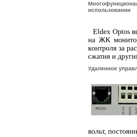
Многофункционал
использовании
Eldex Optos 
на ЖК монитор
контроля за ра
сжатия и други
Удаленное управ
вольт, постоян