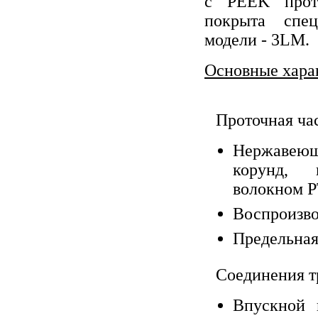
с PEEK прот
покрыта спец
модели - 3LM.
Основные хара
Проточная час
Нержавеющ
корунд, 
волокном P
Воспроизво
Предельная 
Соединения т
Впускной 